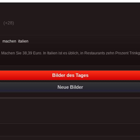
(+28)
:
machen
italien
achen Sie 38,39 Euro. In Italien ist es üblich, in Restaurants zehn Prozent Trink
Bilder des Tages
Neue Bilder