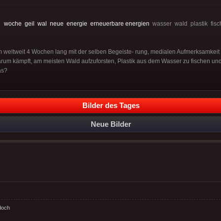
:
woche
geil
wal
neue
energie
erneuerbare energien
wasser wald plastik fis
em weltweit 4 Wochen lang mit der selben Begeiste- rung, medialen Aufmerksamke
rum kämpft, am meisten Wald aufzuforsten, Plastik aus dem Wasser zu fischen un
as?
Bilder des Tages
Neue Bilder
doch