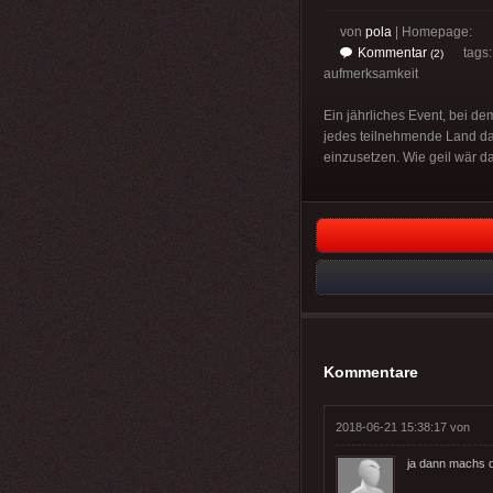
von
pola
| Homepage:
Kommentar
tags
(2)
aufmerksamkeit
Ein jährliches Event, bei d
jedes teilnehmende Land da
einzusetzen. Wie geil wär d
Kommentare
2018-06-21 15:38:17 von
ja dann machs 