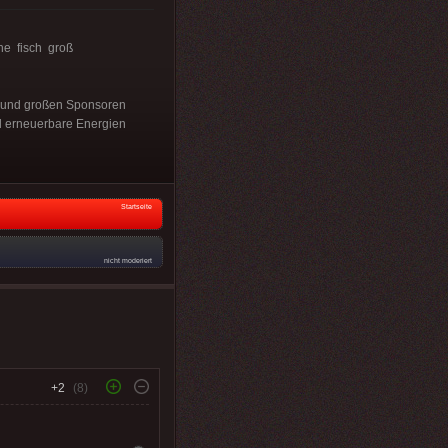
che fisch groß
it und großen Sponsoren
d erneuerbare Energien
Startseite
nicht moderiert
+2
(8)