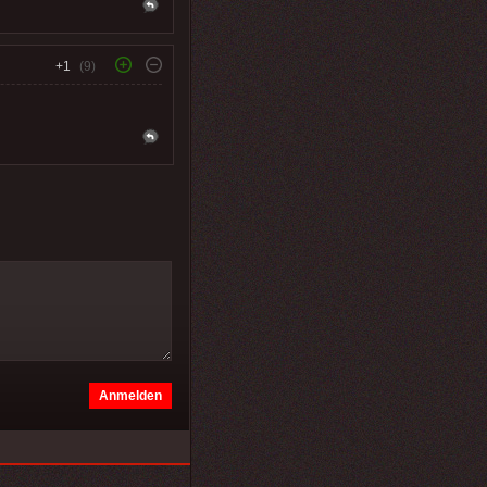
+1
(9)