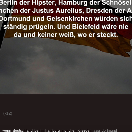
(-12)
:
wenn
deutschland
berlin
hamburg
münchen
dresden
assi dortmund