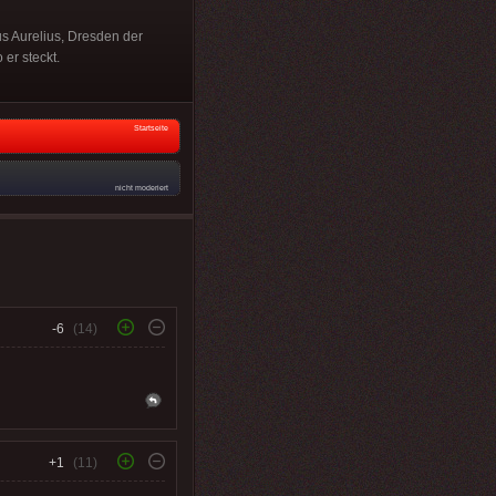
s Aurelius, Dresden der
er steckt.
Startseite
nicht moderiert
-6
(14)
+1
(11)