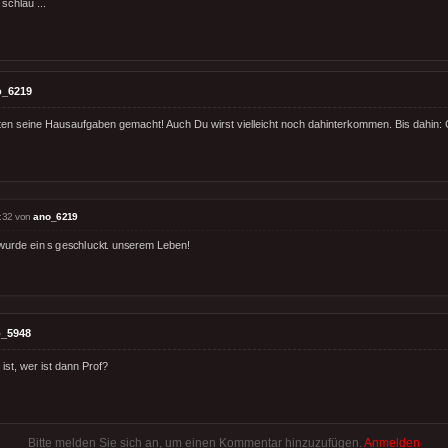
schlau ...
o_6219
ten seine Hausaufgaben gemacht! Auch Du wirst vielleicht noch dahinterkommen. Bis dahin
:32 von
ano_6219
wurde ein s geschluckt. unserem Leben!
_5948
ist, wer ist dann Prof?
Bitte melden Sie sich an, um einen Kommentar hinzuzufügen.
Anmelden