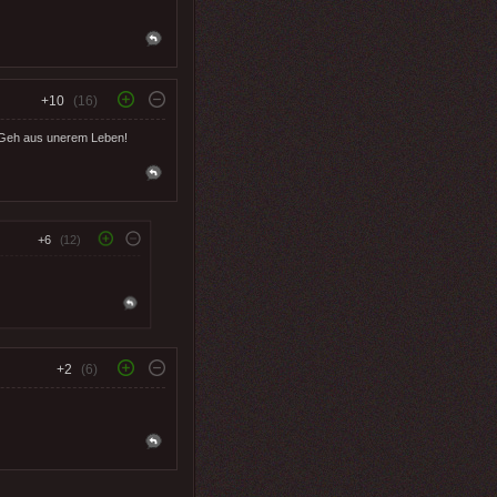
+10
(16)
: Geh aus unerem Leben!
+6
(12)
+2
(6)