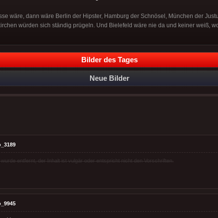
se wäre, dann wäre Berlin der Hipster, Hamburg der Schnösel, München der Justu
rchen würden sich ständig prügeln. Und Bielefeld wäre nie da und keiner weiß, wo 
Bilder des Tages
Neue Bilder
o_3189
rde entfernt, der Inhalt ist vulgär oder entspricht nicht den Vorschriften.
o_9945