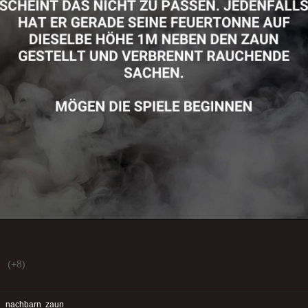
(+8)
:
nachbarn
zaun