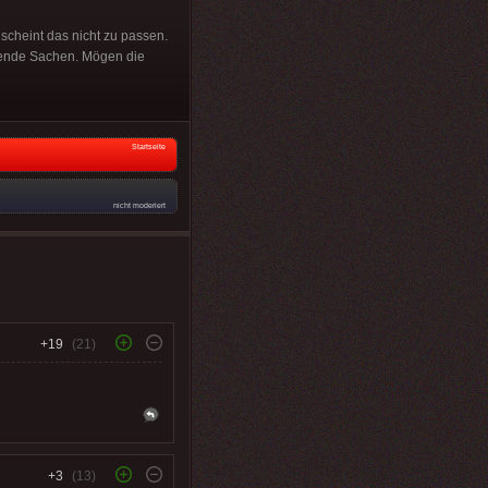
cheint das nicht zu passen.
chende Sachen. Mögen die
Startseite
nicht moderiert
+19
(21)
+3
(13)