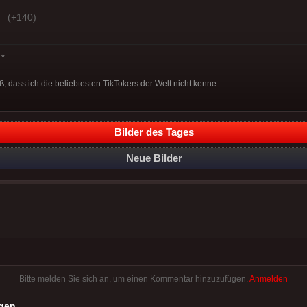
(+140)
*
ß, dass ich die beliebtesten TikTokers der Welt nicht kenne.
Bilder des Tages
Neue Bilder
Bitte melden Sie sich an, um einen Kommentar hinzuzufügen.
Anmelden
gen