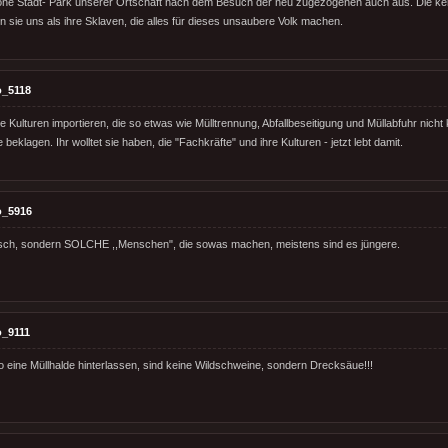
öne Stadt- Park unserer Ortschaft nach dem Besuch der neu zugezogenen auch aus. Die ke
sie uns als ihre Sklaven, die alles für dieses unsaubere Volk machen.
o_5118
e Kulturen importieren, die so etwas wie Mülltrennung, Abfallbeseitigung und Müllabfuhr nich
beklagen. Ihr wolltet sie haben, die "Fachkräfte" und ihre Kulturen - jetzt lebt damit.
o_5916
ch, sondern SOLCHE ,,Menschen", die sowas machen, meistens sind es jüngere.
_9111
so eine Müllhalde hinterlassen, sind keine Wildschweine, sondern Drecksäue!!!