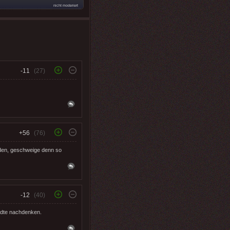
nicht moderiert
-11
(27)
+56
(76)
nden, geschweige denn so
-12
(40)
tädte nachdenken.