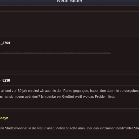
Neue Bilder
o_4764
rde entfernt, der Inhalt ist vulgär oder entspricht nicht den Vorschriften.
o_5238
e alt und vor 30 jahren sind wir auch in den Parks gegangen, haben den aber nie so vorgefu
as hat sich denn geändert? Ich denke ein Großteil weiß wo das Problem liegt.
odayb
nn Stadtbewohner in die Natur lässt. Vielleicht sollte man über das einzäunen bestimmter S