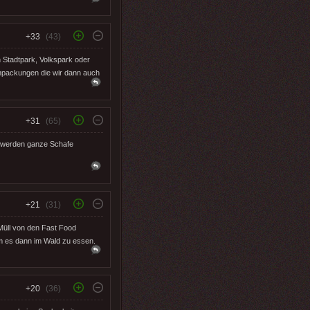
+33
(43)
 Stadtpark, Volkspark oder
enpackungen die wir dann auch
+31
(65)
Da werden ganze Schafe
+21
(31)
 Müll von den Fast Food
um es dann im Wald zu essen.
+20
(36)