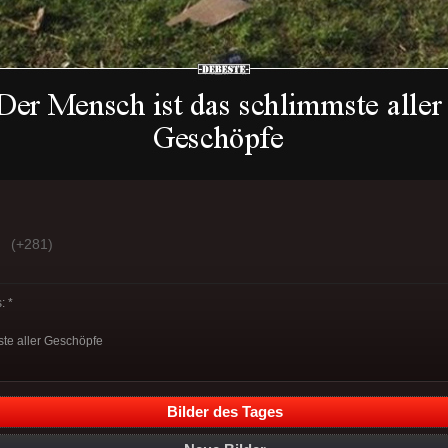
(+281)
 *
ste aller Geschöpfe
Bilder des Tages