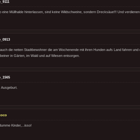
_9111
so eine Müllhalde hinterlassen, sind keine Wildschweine, sondern Drecksäue!!! Und verdien
o_0913
 auch die netten Stadtbewohner die am Wochenende mit ihren Hunden aufs Land fahren und d
rbeiner in Gärten, im Wald und auf Wiesen entsorgen.
o_1565
 Ausgeburt.
coco
umme Kinder,...isso!