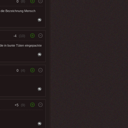
0
(8)
en die Bezeichnung Mensch
-4
(10)
ie in bunte Tüten eingepackte
0
(4)
+5
(9)