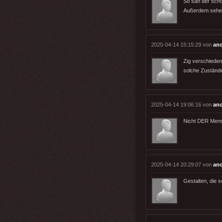
So sah der sch
Außerdem sehen 
2025-04-14 15:15:29 von
an
Zig verschieden
solche Zustände 
2025-04-14 19:06:16 von
an
Nicht DER Mens
2025-04-14 20:29:07 von
ano
Gestalten, die 