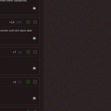
nnen keine Sauberkeit.
+14
(30)
t kennen und sich dann über
+7
(9)
+3
(7)