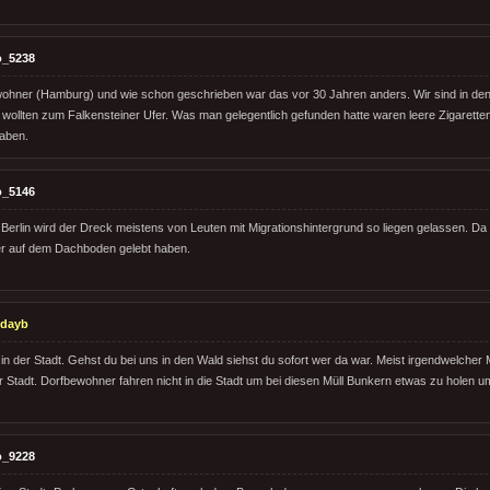
o_5238
wohner (Hamburg) und wie schon geschrieben war das vor 30 Jahren anders. Wir sind in den
n wollten zum Falkensteiner Ufer. Was man gelegentlich gefunden hatte waren leere Zigarett
aben.
o_5146
n Berlin wird der Dreck meistens von Leuten mit Migrationshintergrund so liegen gelassen. 
rher auf dem Dachboden gelebt haben.
odayb
 in der Stadt. Gehst du bei uns in den Wald siehst du sofort wer da war. Meist irgendwelcher
 Stadt. Dorfbewohner fahren nicht in die Stadt um bei diesen Müll Bunkern etwas zu holen 
o_9228