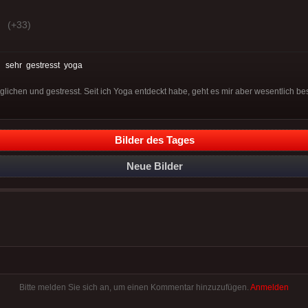
(+33)
:
sehr
gestresst
yoga
lichen und gestresst. Seit ich Yoga entdeckt habe, geht es mir aber wesentlich bes
Bilder des Tages
Neue Bilder
Bitte melden Sie sich an, um einen Kommentar hinzuzufügen.
Anmelden