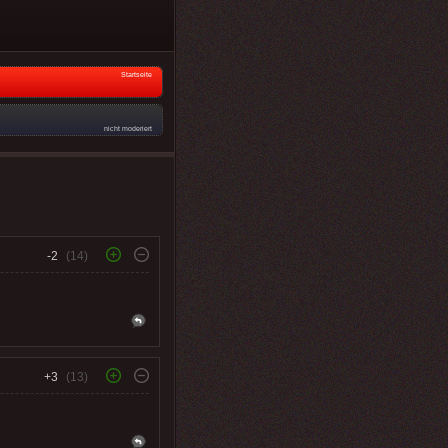
Startseite
nicht moderiert
-2
(14)
+3
(13)