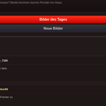
insam? Beide kommen durchs Fenster ins Haus.
Bilder des Tages
Neue Bilder
o_7159
 Verb.
ther59
Fenster zu.