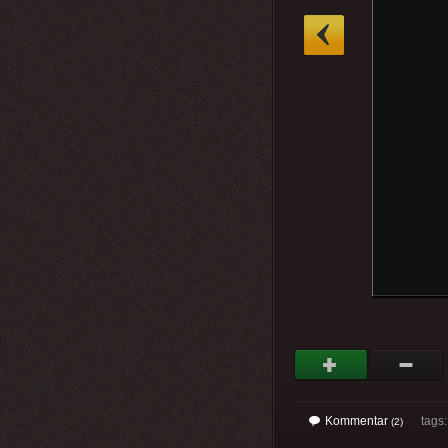
»
Kommentar
tags
(2)