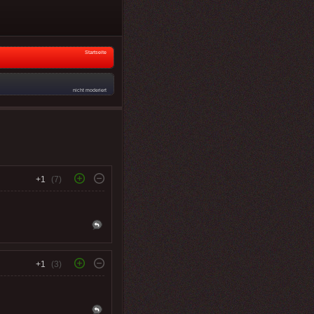
Startseite
nicht moderiert
+1
(7)
+1
(3)