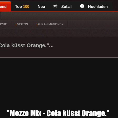
rend
Top
100
Neu
Zufall
Hochladen
ÜCHE
VIDEOS
GIF ANIMATIONEN
Cola küsst Orange."...