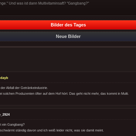
nge." Und was ist dann Multivitaminsaft? "Gangbang?"
Bilder des Tages
Neue Bilder
odayb
, der Abfall der Getränkeindustrie.
i solchen Produzenten öfter auf dem Hof hört: Das geht nicht mehr, das kommt in Multi.
o_2924
st ein Gangbang?
schwärmt ständig davon und ich weiß leider nicht, was sie damit meint.