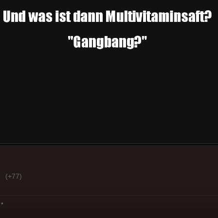
(+77)
*