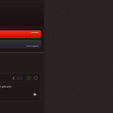
Startseite
nicht moderiert
-2
(12)
t gekuckt.