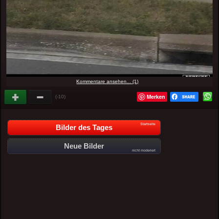
Kommentare ansehen... (1)
Merken
(-10)
Startseite
Bilder des Tages
Neue Bilder
nicht moderiert