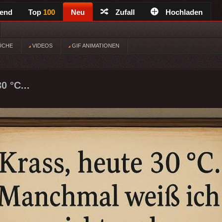
rend
Top
100
Neu
Zufall
Hochladen
ÜCHE
VIDEOS
GIF ANIMATIONEN
0 °C...