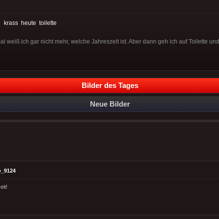
:
krass
heute
toilette
 weiß ich gar nicht mehr, welche Jahreszeit ist. Aber dann geh ich auf Toilette und 
Bilder des Tages
Neue Bilder
o_9124
eit!