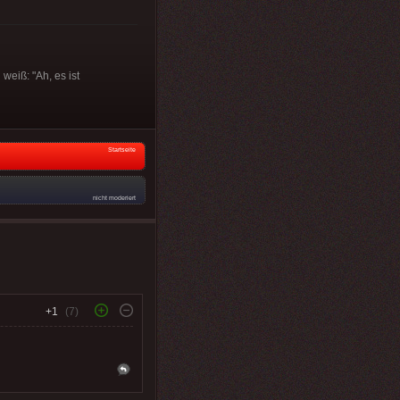
weiß: "Ah, es ist
Startseite
nicht moderiert
+1
(7)