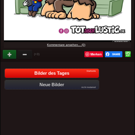
Kommentare ansehen... (0)
Merken
(+3)
Startseite
Bilder des Tages
Neue Bilder
nicht moderiert