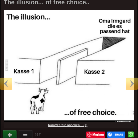
The illusion... of free choice..
Kommentare ansehen... (1)
Merken
(-14)