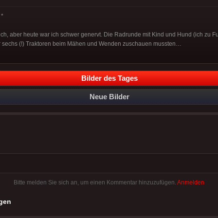
*
dlich, aber heute war ich schwer genervt. Die Radrunde mit Kind und Hund (ich zu F
ir sechs (!) Traktoren beim Mähen und Wenden zuschauen mussten…
Bilder des Tages
Neue Bilder
Bitte melden Sie sich an, um einen Kommentar hinzuzufügen.
Anmelden
gen