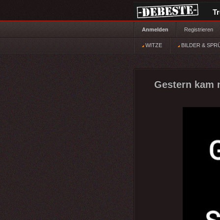
T
Anmelden
Registrieren
WITZE
BILDER & SPR
Gestern kam m