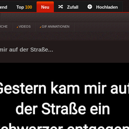
rend
Top
100
Neu
Zufall
Hochladen
ÜCHE
VIDEOS
GIF ANIMATIONEN
ir auf der Straße...