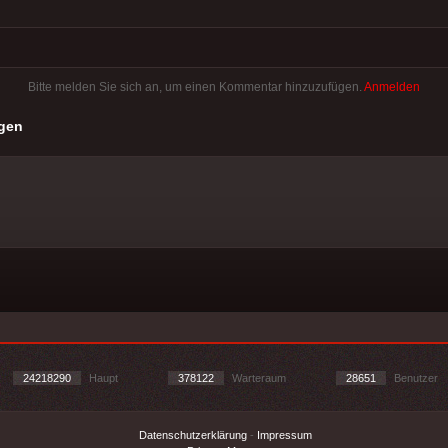
Bitte melden Sie sich an, um einen Kommentar hinzuzufügen.
Anmelden
gen
24218290
Haupt
378122
Warteraum
28651
Benutzer
Datenschutzerklärung
-
Impressum