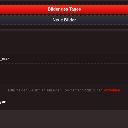
Bilder des Tages
Neue Bilder
_9147
Bitte melden Sie sich an, um einen Kommentar hinzuzufügen.
Anmelden
gen