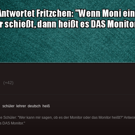
(+42)
:
schüler
lehrer
deutsch
heiß
ne Schüler: "Wer kann mir sagen, ob es der Monitor oder das Monitor heißt?" Antwo
es DAS Monitor."