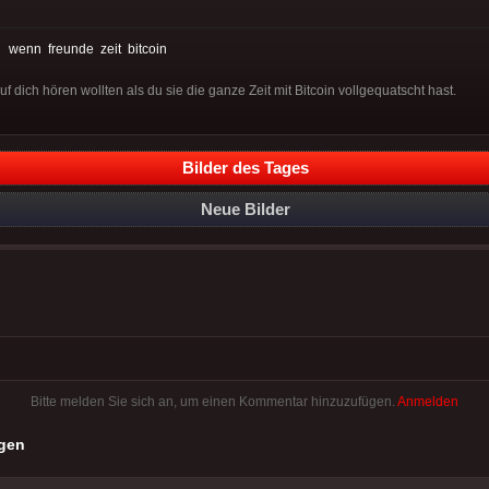
:
wenn
freunde
zeit
bitcoin
 dich hören wollten als du sie die ganze Zeit mit Bitcoin vollgequatscht hast.
Bilder des Tages
Neue Bilder
Bitte melden Sie sich an, um einen Kommentar hinzuzufügen.
Anmelden
gen