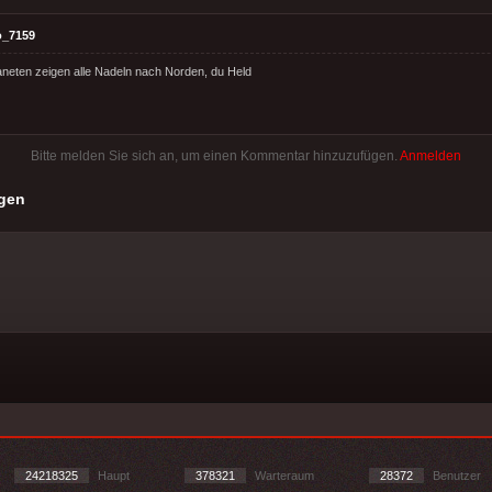
o_7159
neten zeigen alle Nadeln nach Norden, du Held
Bitte melden Sie sich an, um einen Kommentar hinzuzufügen.
Anmelden
gen
24218325
Haupt
378321
Warteraum
28372
Benutzer