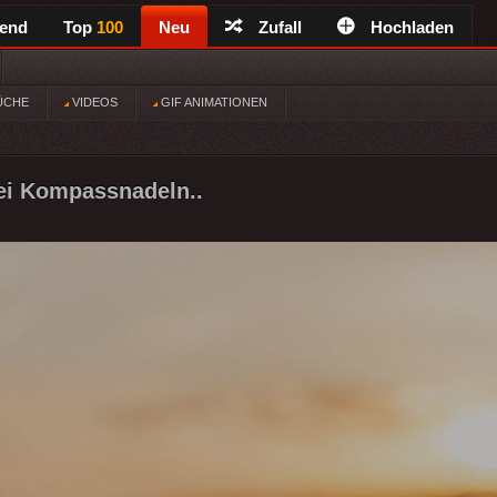
rend
Top
100
Neu
Zufall
Hochladen
ÜCHE
VIDEOS
GIF ANIMATIONEN
ei Kompassnadeln..