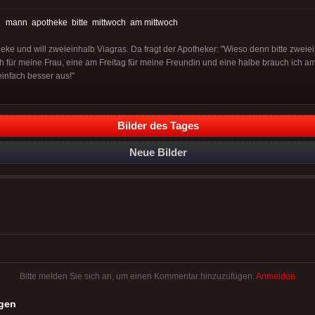
:
mann
apotheke
bitte
mittwoch
am mittwoch
ke und will zweieinhalb Viagras. Da fragt der Apotheker: "Wieso denn bitte zweie
h für meine Frau, eine am Freitag für meine Freundin und eine halbe brauch ich a
einfach besser aus!"
Bilder des Tages
Neue Bilder
Bitte melden Sie sich an, um einen Kommentar hinzuzufügen.
Anmelden
gen