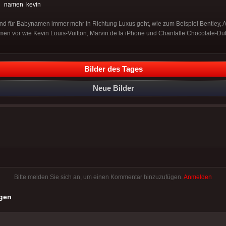
:
namen
kevin
nd für Babynamen immer mehr in Richtung Luxus geht, wie zum Beispiel Bentley, Ar
en vor wie Kevin Louis-Vuitton, Marvin de la iPhone und Chantalle Chocolate-Dub
Bilder des Tages
Neue Bilder
Bitte melden Sie sich an, um einen Kommentar hinzuzufügen.
Anmelden
gen