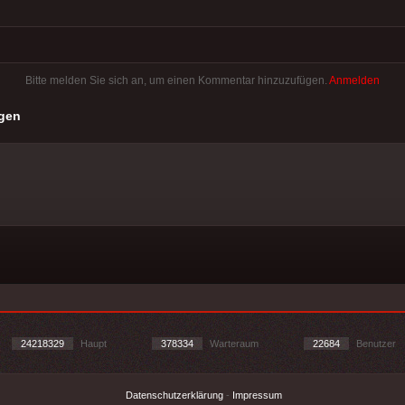
Bitte melden Sie sich an, um einen Kommentar hinzuzufügen.
Anmelden
gen
24218329
Haupt
378334
Warteraum
22684
Benutzer
Datenschutzerklärung
-
Impressum