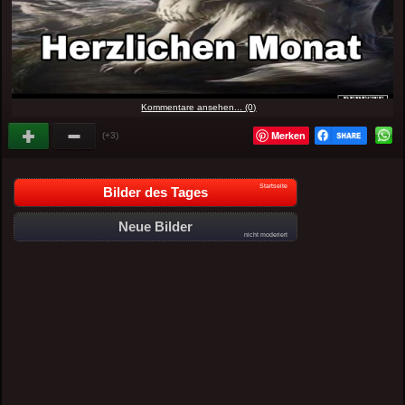
Kommentare ansehen... (0)
Merken
(+3)
Startseite
Bilder des Tages
Neue Bilder
nicht moderiert