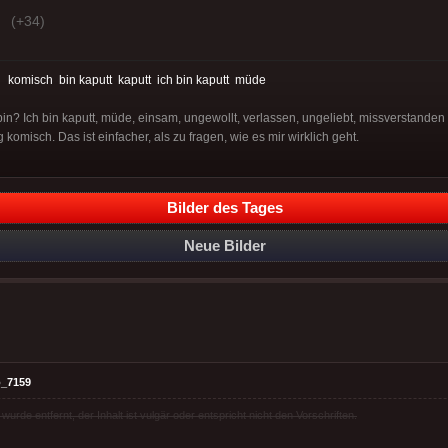
(+34)
:
komisch
bin kaputt
kaputt
ich bin kaputt
müde
in? Ich bin kaputt, müde, einsam, ungewollt, verlassen, ungeliebt, missverstanden 
g komisch. Das ist einfacher, als zu fragen, wie es mir wirklich geht.
Bilder des Tages
Neue Bilder
_7159
rde entfernt, der Inhalt ist vulgär oder entspricht nicht den Vorschriften.