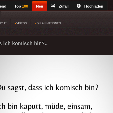
rend
Top
100
Neu
Zufall
Hochladen
ÜCHE
VIDEOS
GIF ANIMATIONEN
s ich komisch bin?..