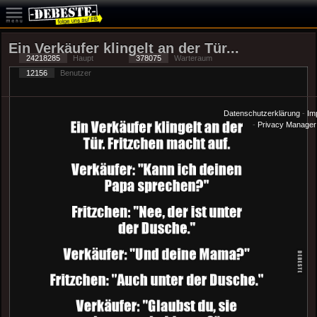
Ein Verkäufer klingelt an der Tür...
24218285
Haupt
378075
Warteraum
12156
Benutzer
Datenschutzerklärung
-
Im
-
Privacy Manager