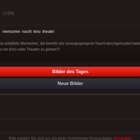
(+26)
:
menschen
nacht
kino
theater
ass erkältete Menschen, die bereits die vorangegangene Nacht durchgehustet haben
s ins Kino oder Theater zu gehen?!
Bilder des Tages
Neue Bilder
Bitte melden Sie sich an, um einen Kommentar hinzuzufügen.
Anmelden