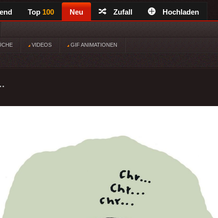
rend
Top
100
Neu
Zufall
Hochladen
ÜCHE
VIDEOS
GIF ANIMATIONEN
..