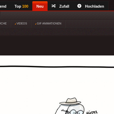
rend
Top
100
Neu
Zufall
Hochladen
ÜCHE
VIDEOS
GIF ANIMATIONEN