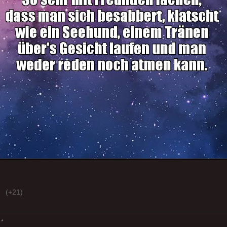
(+21)
*