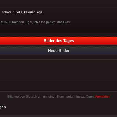
:
schatz
nutella
kalorien
egal
at 9780 Kalorien. Egal, ich esse ja nicht das Glas.
Bilder des Tages
Neue Bilder
Bitte melden Sie sich an, um einen Kommentar hinzuzufügen.
Anmelden
gen