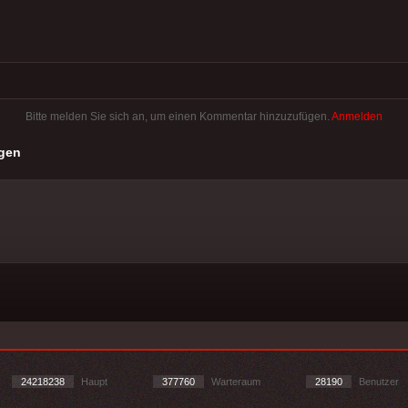
Bitte melden Sie sich an, um einen Kommentar hinzuzufügen.
Anmelden
gen
24218238
Haupt
377760
Warteraum
28190
Benutzer