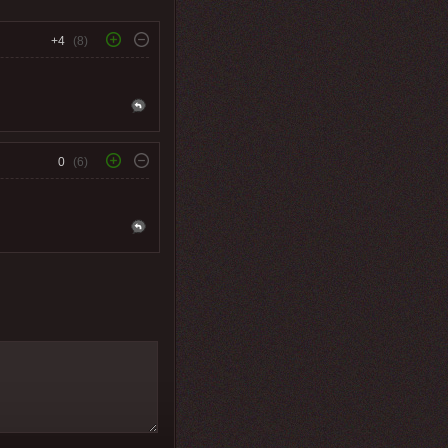
+4
(8)
0
(6)