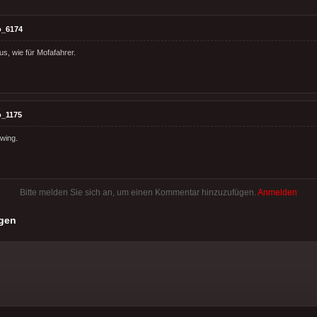
o_6174
us, wie für Mofafahrer.
o_1175
wing.
Bitte melden Sie sich an, um einen Kommentar hinzuzufügen.
Anmelden
gen