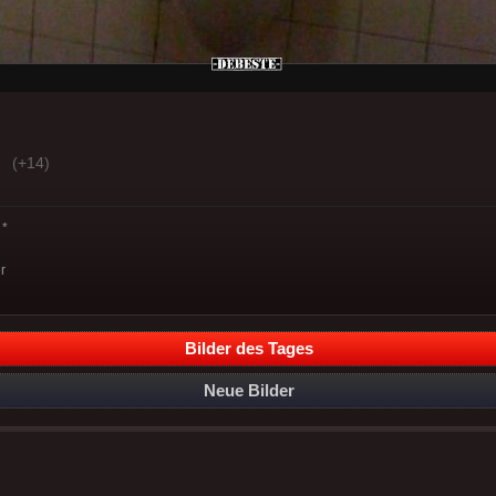
(+14)
*
r
Bilder des Tages
Neue Bilder