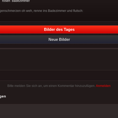
:
rosen
badezimmer
agenschmerzen oh weh, renne ins Badezimmer und flutsch:
Bilder des Tages
Neue Bilder
Bitte melden Sie sich an, um einen Kommentar hinzuzufügen.
Anmelden
gen