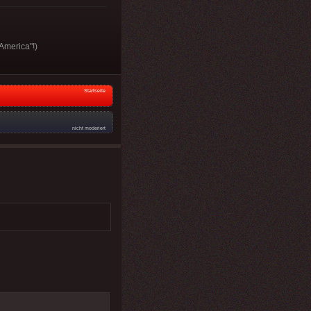
America"!)
Startseite
nicht moderiert