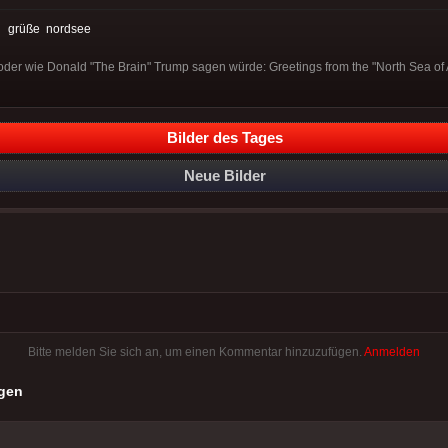
:
grüße
nordsee
(oder wie Donald "The Brain" Trump sagen würde: Greetings from the "North Sea of 
Bilder des Tages
Neue Bilder
Bitte melden Sie sich an, um einen Kommentar hinzuzufügen.
Anmelden
gen