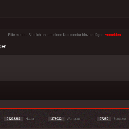
Bitte melden Sie sich an, um einen Kommentar hinzuzufügen.
Anmelden
gen
24218281
Haupt
378032
Warteraum
27259
Benutzer