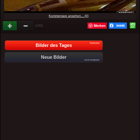
Kommentare ansehen... (0)
Merken
(+21)
Startseite
Bilder des Tages
Neue Bilder
nicht moderiert