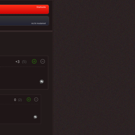
Startseite
nicht moderiert
+3
(5)
0
(2)