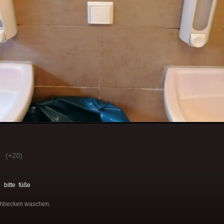
(+20)
:
bitte
füße
schbecken waschen.