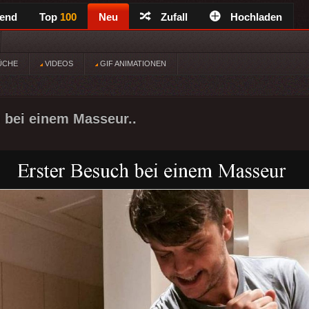
rend
Top
100
Neu
Zufall
Hochladen
ÜCHE
VIDEOS
GIF ANIMATIONEN
 bei einem Masseur..