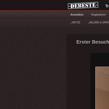
T
Anmelden
Registrieren
WITZE
BILDER & SPR
Erster Besuch