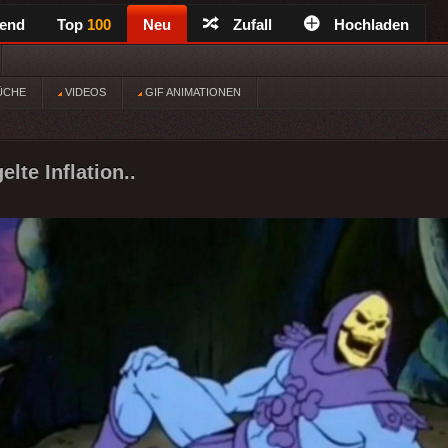
rend
Top
100
Neu
Zufall
Hochladen
ÜCHE
VIDEOS
GIF ANIMATIONEN
lte Inflation..