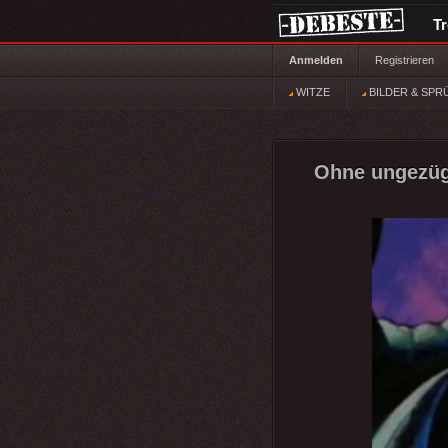
T
Anmelden
Registrieren
WITZE
BILDER & SPR
Ohne ungezüge