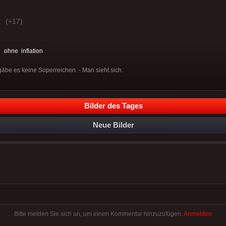
(+17)
:
ohne
inflation
gäbe es keine Superreichen. - Man sieht sich.
Bilder des Tages
Neue Bilder
Bitte melden Sie sich an, um einen Kommentar hinzuzufügen.
Anmelden