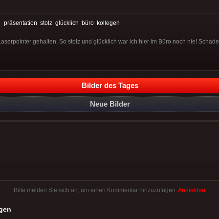
:
präsentation
stolz
glücklich
büro
kollegen
aserpointer gehalten. So stolz und glücklich war ich hier im Büro noch nie! Schad
Bilder des Tages
Neue Bilder
Bitte melden Sie sich an, um einen Kommentar hinzuzufügen.
Anmelden
gen