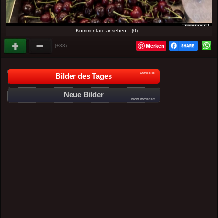
Kommentare ansehen... (0)
Merken
(+33)
Startseite
Bilder des Tages
Neue Bilder
nicht moderiert