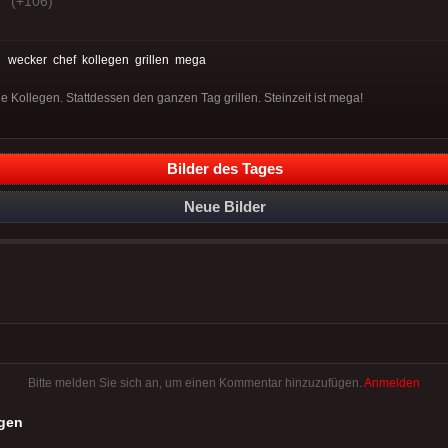
(+106)
:
wecker
chef
kollegen
grillen
mega
e Kollegen. Stattdessen den ganzen Tag grillen. Steinzeit ist mega!
Bilder des Tages
Neue Bilder
Bitte melden Sie sich an, um einen Kommentar hinzuzufügen.
Anmelden
gen