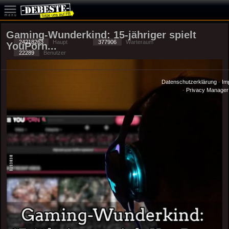
Gaming-Wunderkind: 15-jähriger spielt
24218263
Haupt
377906
Warteraum
YouPorn...
22289
Benutzer
Datenschutzerklärung
-
Im
-
Privacy Manager