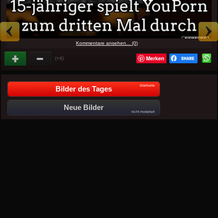
Kommentare ansehen... (0)
Merken
(+4)
Startseite
Bilder des Tages
Neue Bilder
nicht moderiert