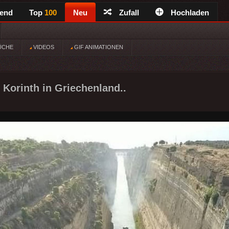
rend
Top
100
Neu
Zufall
Hochladen
ÜCHE
VIDEOS
GIF ANIMATIONEN
 Korinth in Griechenland..