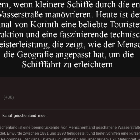
(+38)
:
kanal
griechenland
meer
riechenland ist eine beeindruckende, von Menschenhand geschaffene Wasserstraße,
t. Er wurde zwischen 1881 und 1893 fertiggestellt und bietet Schiffen eine kürz
Peloponnes. Der Kanal ist etwa 6,4 Kilometer lang, aber nur etwa 21 Meter breit, w