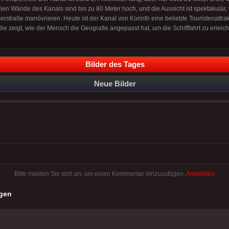
len Wände des Kanals sind bis zu 80 Meter hoch, und die Aussicht ist spektakulär,
rstraße manövrieren. Heute ist der Kanal von Korinth eine beliebte Touristenattra
die zeigt, wie der Mensch die Geografie angepasst hat, um die Schifffahrt zu erleich
Bilder des Tages
Neue Bilder
Bitte melden Sie sich an, um einen Kommentar hinzuzufügen.
Anmelden
gen