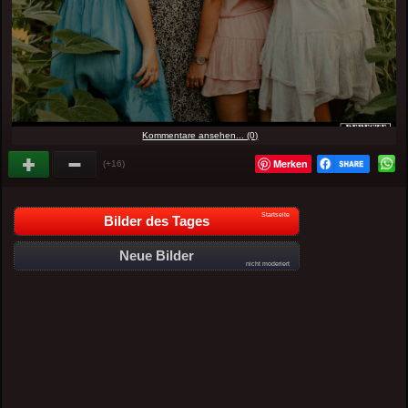
Kommentare ansehen... (0)
Merken
(+16)
Startseite
Bilder des Tages
Neue Bilder
nicht moderiert