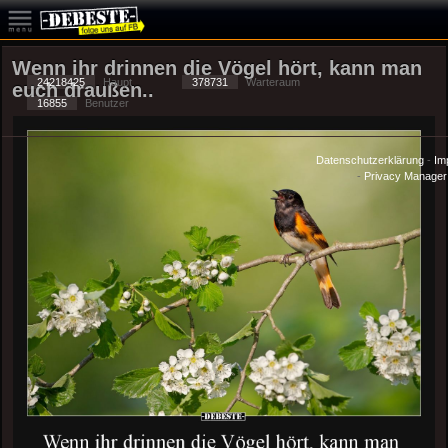
Wenn ihr drinnen die Vögel hört, kann man
24218425
Haupt
378731
Warteraum
euch draußen..
16855
Benutzer
Datenschutzerklärung
-
Im
-
Privacy Manager