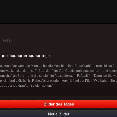
(+39)
:
pilot
flugzeug
im flugzeug
flieger
Flugzeug. Vor wenigen Minuten hat die Maschine ihre Reiseflughöhe erreicht, da fäng
rum wackelt das denn so?", fragt der Pilot. Der Copilot geht nachsehen – und komm
nnschaft an Bord – und die spielen im Passagierraum Fußball." – "Dann tun Sie was
lot – und plötzlich ist Ruhe. Als er wieder- kommt, fragt der Pilot: "Wie haben Sie
agt, dass sie draußen spielen sollen."
Bilder des Tages
Neue Bilder