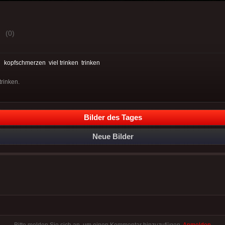
(0)
:
kopfschmerzen
viel trinken
trinken
trinken.
Bilder des Tages
Neue Bilder