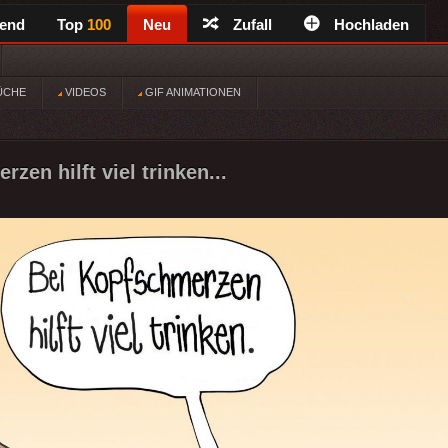
rend
Top
100
Neu
Zufall
Hochladen
ÜCHE
VIDEOS
GIF ANIMATIONEN
zen hilft viel trinken...