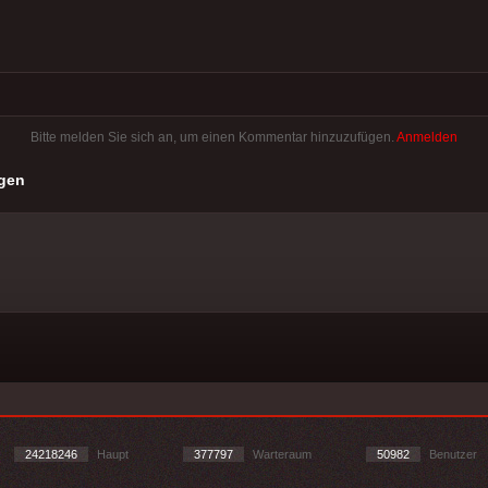
Bitte melden Sie sich an, um einen Kommentar hinzuzufügen.
Anmelden
gen
24218246
Haupt
377797
Warteraum
50982
Benutzer