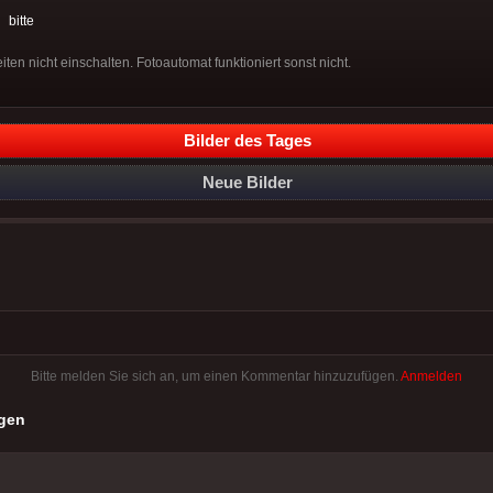
:
bitte
iten nicht einschalten. Fotoautomat funktioniert sonst nicht.
Bilder des Tages
Neue Bilder
Bitte melden Sie sich an, um einen Kommentar hinzuzufügen.
Anmelden
gen